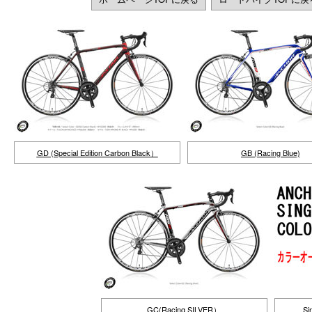
GD (Special Edition Carbon Black）
GB (Racing Blue)
GC(Racing SILVER）
S