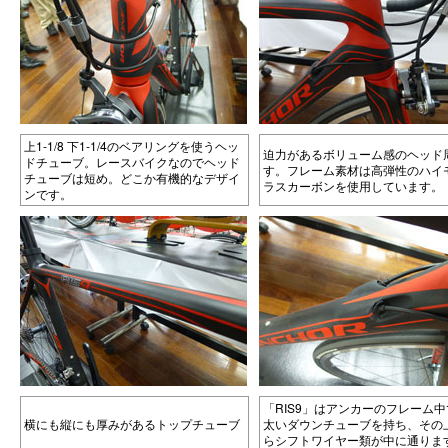
上1-1/8 下1-1/4のベアリングを使うヘッ
迫力があるボリューム感のヘッド
ドチューブ。レースバイクなのでヘッド
す。フレーム素材は高弾性のハイ
チューブは短め。どこか有機的なデザイ
ラスカーボンを使用しています。
ンです。
「RIS9」はアンカーのフレーム
横にも縦にも厚みがあるトップチューブ
太いダウンチューブを持ち、その
らシフトワイヤー類が中に通りま