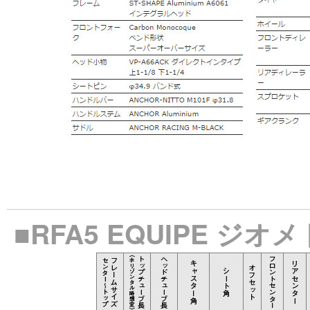
■RFA5 EQUIPE ジオ