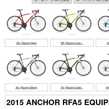
XQ (Racing Red)
XR (Racing Lime）
X
XU (Racing Silver)
XV (Racing Gold）
XY
2015 ANCHOR RFA5 EQU